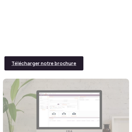
Pennylane : logiciel comptable TPE
Yooz : outil de dépôt des éléments et de saisi
comptable
Télécharger notre brochure