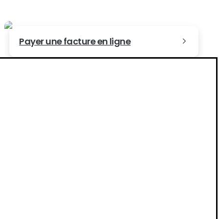
Payer une facture en ligne
Nos bureaux
40 Rue du Colisée, 75008 Paris
1 rue Henri Oudin, 86000 Poitiers
levier de performance pour les athlètes, et pour les
Contactez-nous
F26 Series.