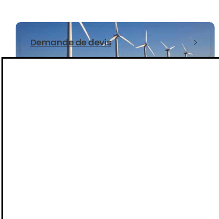
Demande de devis
Audit | Expertise comptable | Conseil
Depuis plusieurs mois, nous construisons en silence
Suivez-nous
Quatre ath