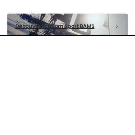
Découvrir la Team Sport BAMS
Liens utiles
Accès collaborateurs
Authentifier un document
 un écosystème sportif ambitieux, pensé comme un véritable 
partenaires qui les accompagnent.
Mentions Légales – RGPD
Projet 01 🚀 : une écurie ETF26 SERIES construite de A à Z.
Discover BAMS in English 🇬🇧
lètes. Un bateau volant à + de 70km/h. Une saison 2026 en ET