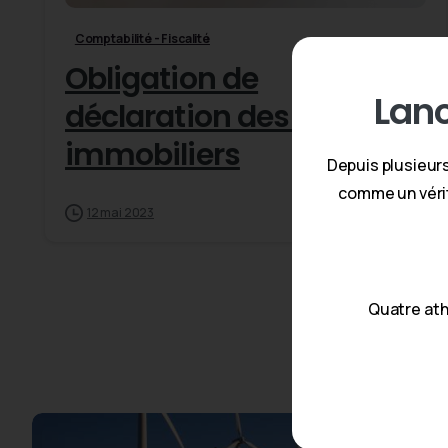
Comptabilité - Fiscalité
Obligation de
Lan
déclaration des biens
immobiliers
Depuis plusieur
comme un vérit
12 mai 2023
Read more
Quatre ath