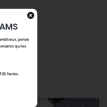
AMS
ambitieux, pensé
enaires qui les
F26 Series.