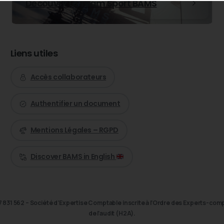
Découvrir la Team Sport BAMS
Liens utiles
Accès collaborateurs
Authentifier un document
Mentions Légales – RGPD
Discover BAMS in English
831 562 – Société d’Expertise Comptable inscrite à l’Ordre des Experts-compta
de l’audit (H2A).